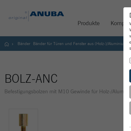
Produkte
Kompet
Bänder
Bänder für Türen und Fenster aus (Holz-)/Aluminium
BOLZ-ANC
Befestigungsbolzen mit M10 Gewinde für Holz-/Alumin