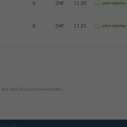
eindeutige Besucher zu identifizieren.
6
CHF
11,30
sofort lieferbar
Name
_gat_gtag_UA_144842869_2
6
CHF
17,21
sofort lieferbar
Anbieter
Google Analytics
Laufzeit
1 Minute
Google verwendet dieses Cookie, um Benutzer
Zweck
zu unterscheiden.
 auf Holz-/Aluminiumelementen.
BOLZ-ANC