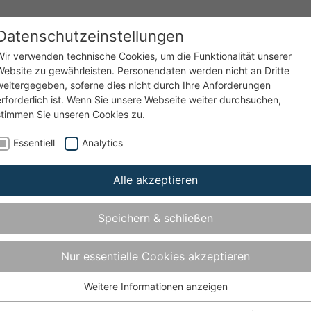
Datenschutzeinstellungen
enzen
Service
Unternehmen
Wir verwenden technische Cookies, um die Funktionalität unserer
Website zu gewährleisten. Personendaten werden nicht an Dritte
weitergegeben, soferne dies nicht durch Ihre Anforderungen
erforderlich ist. Wenn Sie unsere Webseite weiter durchsuchen,
BOLZ-ANC
stimmen Sie unseren Cookies zu.
Essentiell
Analytics
Alle akzeptieren
iumelemente
Speichern & schließen
Nur essentielle Cookies akzeptieren
Weitere Informationen anzeigen
Essentiell