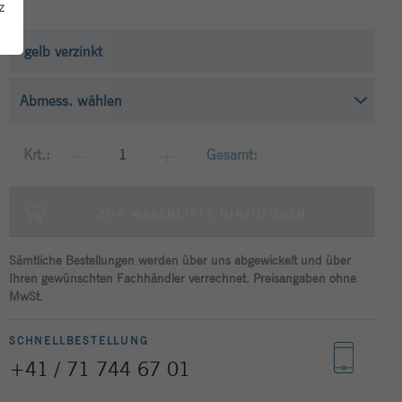
z
gelb verzinkt
Krt.:
Gesamt:
ZUR WARENLISTE HINZUFÜGEN
Sämtliche Bestellungen werden über uns abgewickelt und über
Ihren gewünschten Fachhändler verrechnet. Preisangaben ohne
MwSt.
SCHNELLBESTELLUNG
+41 / 71 744 67 01