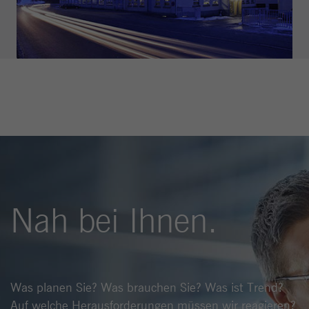
Site zu verfolgen. Die Cookies speichern
Informationen anonym und weisen eine
zufällig generierte Nummer zu, um
eindeutige Besucher zu identifizieren.
Name
_gat_gtag_UA_144842869_2
Anbieter
Google Analytics
Laufzeit
1 Minute
Google verwendet dieses Cookie, um
Zweck
Benutzer zu unterscheiden.
Nah bei Ihnen.
Was planen Sie? Was brauchen Sie? Was ist Trend?
Auf welche Herausforderungen müssen wir reagieren?