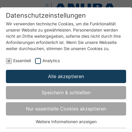
Datenschutzeinstellungen
Wir verwenden technische Cookies, um die Funktionalität
unserer Website zu gewährleisten. Personendaten werden
nicht an Dritte weitergegeben, soferne dies nicht durch Ihre
Anforderungen erforderlich ist. Wenn Sie unsere Webseite
weiter durchsuchen, stimmen Sie unseren Cookies zu.
Bänder
Bänder für Türen und Fenster aus Holz
Duplex DPL-DUP
Essentiell
Analytics
Alle akzeptieren
Duplex DPL-DUP
Speichern & schließen
Distanzplatte für Bandlappen für Duplex 320/321
Nur essentielle Cookies akzeptieren
Weitere Informationen anzeigen
Essentiell