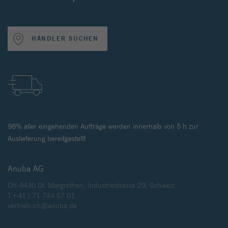
HÄNDLER SUCHEN
98% aller eingehenden Aufträge werden innerhalb von 5 h zur
Auslieferung bereitgestellt
Anuba AG
CH-9430 St. Margrethen, Industriestrasse 29, Schweiz
T+41 / 71 744 67 01
vertrieb-ch@anuba.de