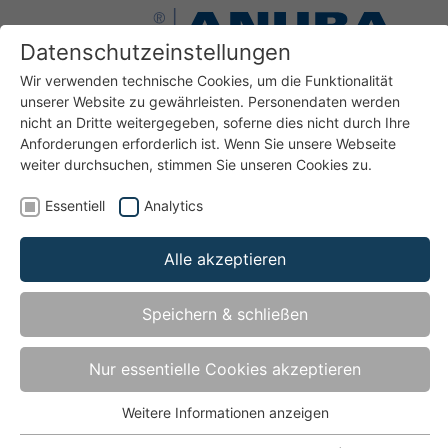
Datenschutzeinstellungen
Wir verwenden technische Cookies, um die Funktionalität
unserer Website zu gewährleisten. Personendaten werden
nicht an Dritte weitergegeben, soferne dies nicht durch Ihre
Anforderungen erforderlich ist. Wenn Sie unsere Webseite
weiter durchsuchen, stimmen Sie unseren Cookies zu.
Bänder
Bänder für Türen und Fenster aus (Holz-)/Aluminium
Essentiell
Analytics
Anca SCHR-ANC-M8
Alle akzeptieren
Speichern & schließen
Anca SCHR-ANC-M8
Nur essentielle Cookies akzeptieren
Befestigungsschraube für Anca-Haustürband
Weitere Informationen anzeigen
Essentiell