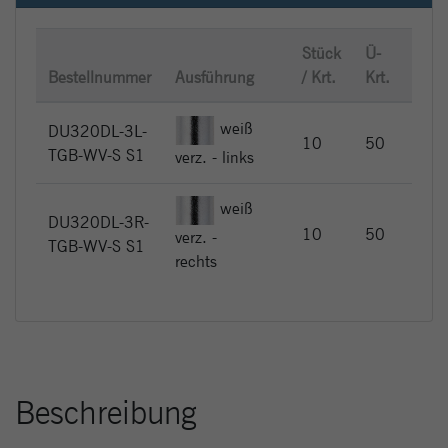
Stück
Ü-
UVP 
Bestellnummer
Ausführung
/ Krt.
Krt.
Stüc
weiß
DU320DL-3L-
EUR
10
50
TGB-WV-S S1
47,
verz. - links
weiß
DU320DL-3R-
EUR
10
50
verz. -
TGB-WV-S S1
47,
rechts
Beschreibung