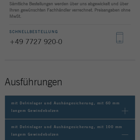
Site zu verfolgen. Die Cookies speichern
Sämtliche Bestellungen werden über uns abgewickelt und über
Informationen anonym und weisen eine
Ihren gewünschten Fachhändler verrechnet. Preisangaben ohne
zufällig generierte Nummer zu, um
MwSt.
eindeutige Besucher zu identifizieren.
SCHNELLBESTELLUNG
+49 7727 920-0
Name
_gat_gtag_UA_144842869_2
Anbieter
Google Analytics
Laufzeit
1 Minute
Ausführungen
Google verwendet dieses Cookie, um
Zweck
Benutzer zu unterscheiden.
mit Delrinlager und Aushängesicherung, mit 60 mm
langem Gewindebolzen
mit Delrinlager und Aushängesicherung, mit 100 mm
langem Gewindebolzen