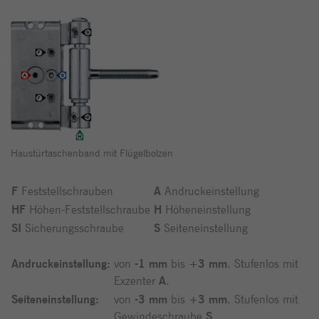
Haustürtaschenband mit Flügelbolzen
F
Feststellschrauben
A
Andruckeinstellung
HF
Höhen-Feststellschraube
H
Höheneinstellung
SI
Sicherungsschraube
S
Seiteneinstellung
Andruckeinstellung:
von
-1 mm
bis
+3 mm
. Stufenlos mit
Exzenter
A
.
Seiteneinstellung:
von
-3 mm
bis
+3 mm
. Stufenlos mit
Gewindeschraube
S
.