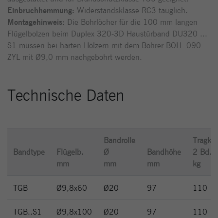
Einbruchhemmung:
Widerstandsklasse RC3 tauglich.
Montagehinweis:
Die Bohrlöcher für die 100 mm langen
Flügelbolzen beim Duplex 320-3D Haustürband DU320 ...
S1 müssen bei harten Hölzern mit dem Bohrer BOH- 090-
ZYL mit Ø9,0 mm nachgebohrt werden.
Technische Daten
Bandrolle
Tragkra
Bandtype
Flügelb.
Ø
Bandhöhe
2 Bd.
mm
mm
mm
kg
TGB
Ø9,8x60
Ø20
97
110
TGB..S1
Ø9,8x100
Ø20
97
110