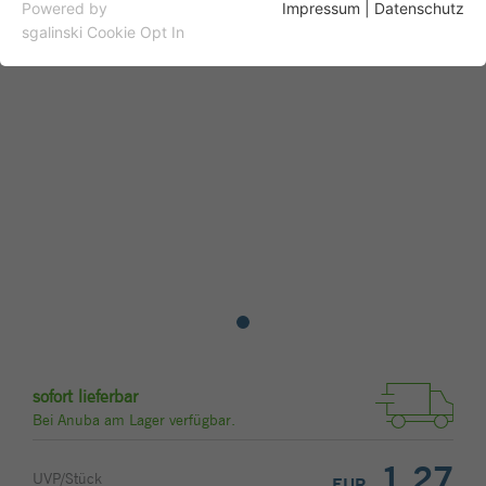
Essentielle Cookies werden für grundlegende Funktionen
Powered by
Impressum
|
Datenschutz
der Webseite benötigt. Dadurch ist gewährleistet, dass die
sgalinski Cookie Opt In
Webseite einwandfrei funktioniert.
Name
Cookie-Informationen anzeigen
fe_typo_user
Anbieter
Typo3
Analytics
Analytische Cookies werden verwendet, um zu verstehen,
Laufzeit
1 Woche
wie Besucher mit der Website interagieren. Diese Cookies
helfen dabei, Informationen zu Metriken wie Anzahl der
Dieses Cookie ist ein Standard-Session-
Besucher, Absprungrate, Verkehrsquelle usw.
Cookie von TYPO3. Es speichert im Falle
bereitzustellen.
eines Benutzer-Logins die Session-ID. So
Zweck
kann der eingeloggte Benutzer
Name
Cookie-Informationen anzeigen
_ga
wiedererkannt werden und es wird ihm
Zugang zu geschützten Bereichen
Anbieter
Google Analytics
gewährt.
sofort lieferbar
Laufzeit
2 Jahre
Bei Anuba am Lager verfügbar.
Name
cookie_optin
Dieses Cookie wird von Google Analytics
1,27
UVP/Stück
installiert. Das Cookie wird verwendet,
EUR