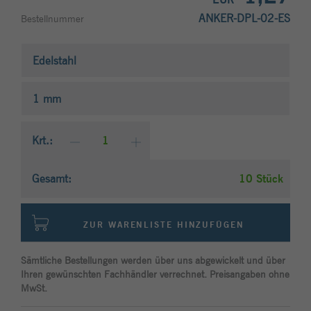
Anbieter
Typo3
um Besucher-, Sitzungs- und
ANKER-DPL-02-ES
Bestellnummer
Kampagnendaten zu berechnen und die
Laufzeit
1 Monat
Zweck
Site-Nutzung für den Analysebericht der
Site zu verfolgen. Die Cookies speichern
Edelstahl
Enthält die gewählten Tracking-Optin-
Zweck
Informationen anonym und weisen eine
Einstellungen.
zufällig generierte Nummer zu, um
1 mm
eindeutige Besucher zu identifizieren.
Krt.:
Name
_gid
Anbieter
Google Analytics
Gesamt:
Stück
Laufzeit
1 Tag
ZUR WARENLISTE HINZUFÜGEN
Dieses Cookie wird von Google Analytics
installiert. Das Cookie wird verwendet,
Sämtliche Bestellungen werden über uns abgewickelt und über
um Besucher-, Sitzungs- und
Ihren gewünschten Fachhändler verrechnet. Preisangaben ohne
Kampagnendaten zu berechnen und die
MwSt.
Zweck
Site-Nutzung für den Analysebericht der