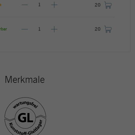
e
erbar
Merkmale