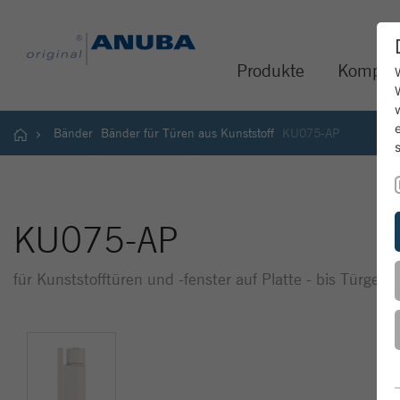
Produkte
Kompet
Bänder
Bänder für Türen aus Kunststoff
KU075-AP
KU075-AP
für Kunststofftüren und -fenster auf Platte - bis Türgewi