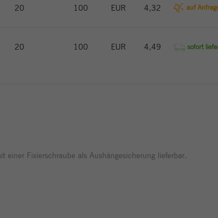
eindeutige Besucher zu identifizieren.
auf Anfrag
20
100
EUR
4,32
Name
_gat_gtag_UA_144842869_2
20
100
EUR
4,49
sofort lief
Anbieter
Google Analytics
Laufzeit
1 Minute
Google verwendet dieses Cookie, um Benutzer
Zweck
zu unterscheiden.
 einer Fixierschraube als Aushängesicherung lieferbar.