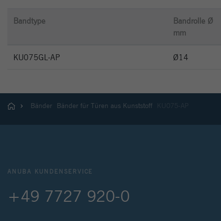
Bandtype
Bandrolle Ø
mm
KU075GL-AP
Ø14
Bänder
Bänder für Türen aus Kunststoff
KU075-AP
ANUBA KUNDENSERVICE
+49 7727 920-0