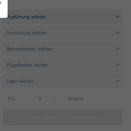
z
Krt.:
Gesamt:
ZUR WARENLISTE HINZUFÜGEN