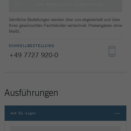
Site zu verfolgen. Die Cookies speichern
ZUR WARENLISTE HINZUFÜGEN
Informationen anonym und weisen eine
zufällig generierte Nummer zu, um
Sämtliche Bestellungen werden über uns abgewickelt und über
eindeutige Besucher zu identifizieren.
Ihren gewünschten Fachhändler verrechnet. Preisangaben ohne
MwSt.
Name
_gat_gtag_UA_144842869_2
SCHNELLBESTELLUNG
Anbieter
Google Analytics
+49 7727 920-0
Laufzeit
1 Minute
Google verwendet dieses Cookie, um
Zweck
Benutzer zu unterscheiden.
Ausführungen
mit GL-Lager