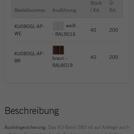
Stück
Ü-
UVP
Bestellnummer
Ausführung
/ Krt.
Krt.
Stü
weiß
KU080GL-AP-
EU
40
200
WE
5,
- RAL9016
KU080GL-AP-
EU
40
200
braun -
BR
5,
RAL8019
Beschreibung
Aushängesicherung:
Das KU-Band 080 ist auf Anfrage auch