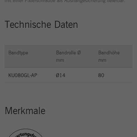
mit einer Fixierschraube als Aushängesicherung lieferbar.
Technische Daten
Bandtype
Bandrolle Ø
Bandhöhe
mm
mm
KU080GL-AP
Ø14
80
Merkmale