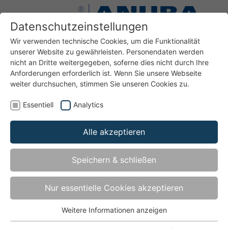
Datenschutzeinstellungen
Wir verwenden technische Cookies, um die Funktionalität
unserer Website zu gewährleisten. Personendaten werden
nicht an Dritte weitergegeben, soferne dies nicht durch Ihre
Anforderungen erforderlich ist. Wenn Sie unsere Webseite
Bänder
Bänder für Türen aus Kunststoff
KU080-AP
weiter durchsuchen, stimmen Sie unseren Cookies zu.
Essentiell
Analytics
Alle akzeptieren
KU080-AP
Speichern & schließen
für Kunststofftüren und -fenster auf Platte - bis
Türgewicht 50 kg
Nur essentielle Cookies akzeptieren
Weitere Informationen anzeigen
Essentiell