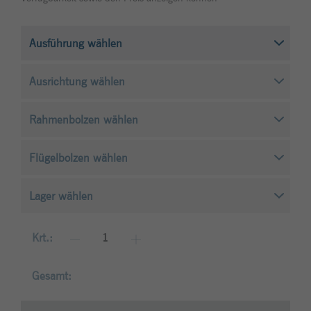
Anbieter
Typo3
um Besucher-, Sitzungs- und
Kampagnendaten zu berechnen und die
Laufzeit
1 Monat
Zweck
Site-Nutzung für den Analysebericht der
Site zu verfolgen. Die Cookies speichern
Enthält die gewählten Tracking-Optin-
Zweck
Informationen anonym und weisen eine
Einstellungen.
zufällig generierte Nummer zu, um
eindeutige Besucher zu identifizieren.
Name
_gid
Anbieter
Google Analytics
Laufzeit
1 Tag
Dieses Cookie wird von Google Analytics
Krt.:
installiert. Das Cookie wird verwendet,
um Besucher-, Sitzungs- und
Gesamt:
Kampagnendaten zu berechnen und die
Zweck
Site-Nutzung für den Analysebericht der