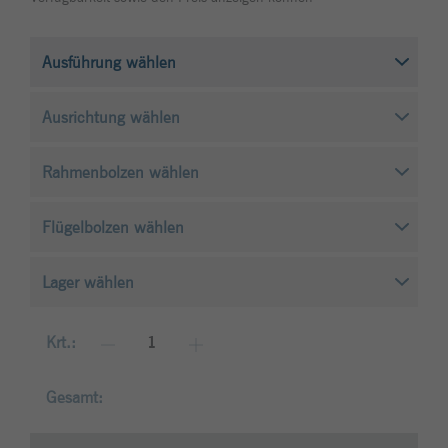
Anbieter
Typo3
um Besucher-, Sitzungs- und
Kampagnendaten zu berechnen und die
Laufzeit
1 Monat
Zweck
Site-Nutzung für den Analysebericht der
Site zu verfolgen. Die Cookies speichern
Enthält die gewählten Tracking-Optin-
Zweck
Informationen anonym und weisen eine
Einstellungen.
zufällig generierte Nummer zu, um
eindeutige Besucher zu identifizieren.
Name
_gid
Anbieter
Google Analytics
Laufzeit
1 Tag
Dieses Cookie wird von Google Analytics
Krt.:
installiert. Das Cookie wird verwendet,
um Besucher-, Sitzungs- und
Gesamt:
Kampagnendaten zu berechnen und die
Zweck
Site-Nutzung für den Analysebericht der