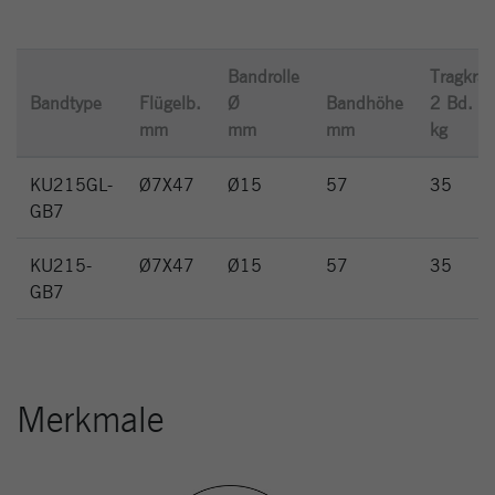
Bandrolle
Tragkraf
Bandtype
Flügelb.
Ø
Bandhöhe
2 Bd.
mm
mm
mm
kg
KU215GL-
Ø7X47
Ø15
57
35
GB7
KU215-
Ø7X47
Ø15
57
35
GB7
Merkmale