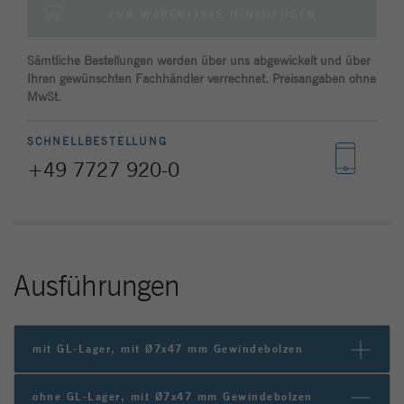
Site zu verfolgen. Die Cookies speichern
ZUR WARENLISTE HINZUFÜGEN
Informationen anonym und weisen eine
zufällig generierte Nummer zu, um
Sämtliche Bestellungen werden über uns abgewickelt und über
eindeutige Besucher zu identifizieren.
Ihren gewünschten Fachhändler verrechnet. Preisangaben ohne
MwSt.
Name
_gat_gtag_UA_144842869_2
SCHNELLBESTELLUNG
Anbieter
Google Analytics
+49 7727 920-0
Laufzeit
1 Minute
Google verwendet dieses Cookie, um
Zweck
Benutzer zu unterscheiden.
Ausführungen
mit GL-Lager, mit Ø7x47 mm Gewindebolzen
ohne GL-Lager, mit Ø7x47 mm Gewindebolzen