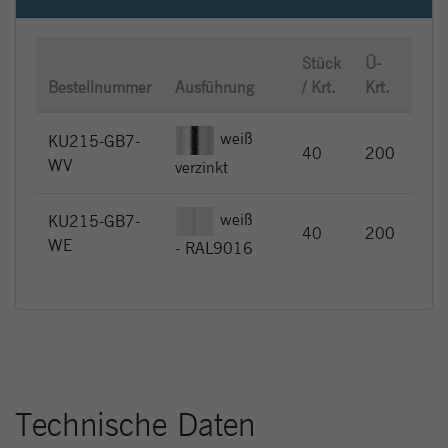
Stück
Ü-
UVP
Bestellnummer
Ausführung
/ Krt.
Krt.
Stü
weiß
KU215-GB7-
EU
40
200
WV
3,
verzinkt
weiß
KU215-GB7-
EU
40
200
WE
4,
- RAL9016
Technische Daten