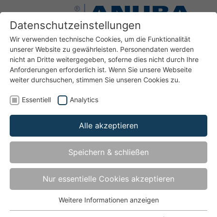
Datenschutzeinstellungen
Wir verwenden technische Cookies, um die Funktionalität
unserer Website zu gewährleisten. Personendaten werden
nicht an Dritte weitergegeben, soferne dies nicht durch Ihre
Anforderungen erforderlich ist. Wenn Sie unsere Webseite
Bänder
Bänder für Türen aus Kunststoff
KU215-GB7
weiter durchsuchen, stimmen Sie unseren Cookies zu.
Essentiell
Analytics
Alle akzeptieren
KU215-GB7
Speichern & schließen
für Kunststofftüren und -fenster mit Ø7 mm
Gewindebolzen - bis Türgewicht 45 kg
Nur essentielle Cookies akzeptieren
Weitere Informationen anzeigen
Essentiell