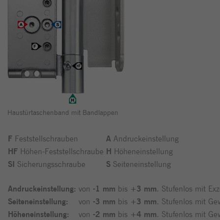
Haustürtaschenband mit Bandlappen
F
Feststellschrauben
A
Andruckeinstellung
HF
Höhen-Feststellschraube
H
Höheneinstellung
SI
Sicherungsschraube
S
Seiteneinstellung
Andruckeinstellung:
von
-1 mm
bis
+3 mm
. Stufenlos mit Ex
Seiteneinstellung:
von
-3 mm
bis
+3 mm
. Stufenlos mit G
Höheneinstellung:
von
-2 mm
bis
+4 mm
. Stufenlos mit G