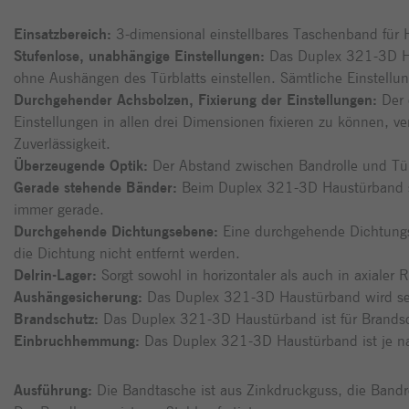
Einsatzbereich:
3-dimensional einstellbares Taschenband für 
Stufenlose, unabhängige Einstellungen:
Das Duplex 321-3D Ha
ohne Aushängen des Türblatts einstellen. Sämtliche Einstell
Durchgehender Achsbolzen, Fixierung der Einstellungen:
Der 
Einstellungen in allen drei Dimensionen fixieren zu können,
Zuverlässigkeit.
Überzeugende Optik:
Der Abstand zwischen Bandrolle und Türbl
Gerade stehende Bänder:
Beim Duplex 321-3D Haustürband s
immer gerade.
Durchgehende Dichtungsebene:
Eine durchgehende Dichtungs
die Dichtung nicht entfernt werden.
Delrin-Lager:
Sorgt sowohl in horizontaler als auch in axialer 
Aushängesicherung:
Das Duplex 321-3D Haustürband wird seri
Brandschutz:
Das Duplex 321-3D Haustürband ist für Brandsc
Einbruchhemmung:
Das Duplex 321-3D Haustürband ist je na
Ausführung:
Die Bandtasche ist aus Zinkdruckguss, die Bandrol