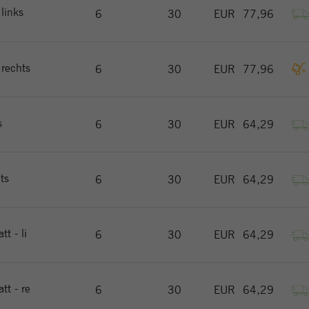
eindeutige Besucher zu identifizieren.
 links
6
30
EUR
77,96
Name
_gat_gtag_UA_144842869_2
 rechts
6
30
EUR
77,96
Anbieter
Google Analytics
Laufzeit
1 Minute
s
6
30
EUR
64,29
Google verwendet dieses Cookie, um Benutzer
Zweck
zu unterscheiden.
ts
6
30
EUR
64,29
t - li
6
30
EUR
64,29
tt - re
6
30
EUR
64,29