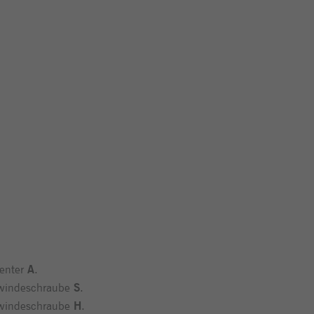
zenter
A
.
ewindeschraube
S
.
ewindeschraube
H
.