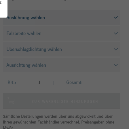
z
Krt.:
Gesamt:
ZUR WARENLISTE HINZUFÜGEN
Sämtliche Bestellungen werden über uns abgewickelt und über
Ihren gewünschten Fachhändler verrechnet. Preisangaben ohne
MwSt.