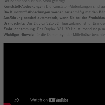
Der Bandlappen ist aus Stahl gefertigt.
Kunststoff-Abdeckungen:
Die Kunststoff-Abdeckungen sind aus 
Die Kunststoff-Abdeckungen
werden serienmäßig mit den Bän
Ausführung passiert automatisch, wenn Sie bei der Produkt
Brandschutz:
Das Duplex 321-3D Haustürband ist für Brandsc
Einbruchhemmung:
Das Duplex 321-3D Haustürband ist je na
Wichtiger Hinweis:
für die Demontage der Mittelhülse beachten