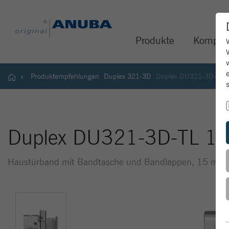
Produkte
Kompet
Produktempfehlungen
Duplex 321-3D
Duplex DU321-3D-TL 
Duplex DU321-3D-TL 1
Haustürband mit Bandtasche und Bandlappen, 15 mm Ü