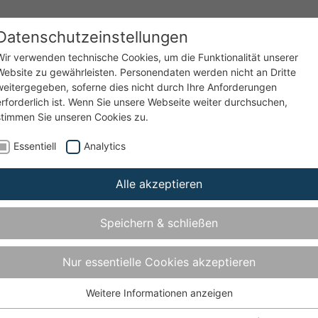
Datenschutzeinstellungen
enzen
Service
Unternehmen
Wir verwenden technische Cookies, um die Funktionalität unserer
Website zu gewährleisten. Personendaten werden nicht an Dritte
weitergegeben, soferne dies nicht durch Ihre Anforderungen
erforderlich ist. Wenn Sie unsere Webseite weiter durchsuchen,
15
stimmen Sie unseren Cookies zu.
Essentiell
Analytics
5
Alle akzeptieren
NEU
Speichern & schließen
berschlag - bis Türgewicht 200 kg
Nur essentielle Cookies akzeptieren
Weitere Informationen anzeigen
Essentiell