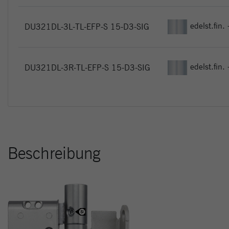
edelst.fin. 
DU321DL-3L-TL-EFP-S 15-D3-SIG
edelst.fin. 
DU321DL-3R-TL-EFP-S 15-D3-SIG
Beschreibung