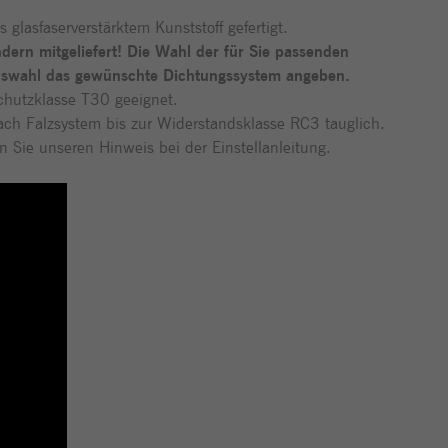
glasfaserverstärktem Kunststoff gefertigt.
dern mitgeliefert!
Die Wahl der für Sie passenden
auswahl das gewünschte Dichtungssystem angeben.
hutzklasse T30 geeignet.
ch Falzsystem bis zur Widerstandsklasse RC3 tauglich.
 Sie unseren Hinweis bei der Einstellanleitung.