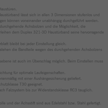
Haustüren.
ustürband lässt sich in allen 3 Dimensionen stufenlos und
ungen können voneinander unabhängig durchgeführt werden.
durchgehende Achsbolzen und die Möglichkeit, die
 verleihen dem Duplex 321-3D Haustürband seine hervorragende
att bleibt bei jeder Einstellung gleich.
tehen die Bandteile wegen des durchgehenden Achsbolzens
ebene ist auch im Überschlag möglich. Beim Einstellen muss
Richtung für optimale Laufeigenschaften.
enmäßig mit einer Aushängesicherung geliefert.
hutzklasse T30 geeignet.
ch Falzsystem bis zur Widerstandsklasse RC3 tauglich.
le und der Achsstift sind aus Edelstahl bzw. Stahl gefertigt.