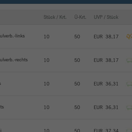
eindeutige Besucher zu identifizieren.
Stück / Krt.
Ü-Krt.
UVP / Stück
Name
_gat_gtag_UA_144842869_2
Anbieter
Google Analytics
ulverb.-links
10
50
EUR
38,17
Laufzeit
1 Minute
Google verwendet dieses Cookie, um Benutzer
pulverb.-rechts
10
50
EUR
38,17
Zweck
zu unterscheiden.
s
10
50
EUR
36,31
ts
10
50
EUR
36,31
i
10
50
EUR
37,34