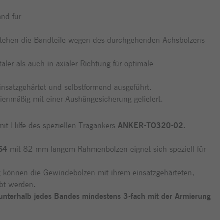
nd für
tehen die Bandteile wegen des durchgehenden Achsbolzens
aler als auch in axialer Richtung für optimale
nsatzgehärtet und selbstformend ausgeführt.
enmäßig mit einer Aushängesicherung geliefert.
 mit Hilfe des speziellen Tragankers
ANKER-TO320-02
.
S4
mit 82 mm langem Rahmenbolzen eignet sich speziell für
g können die Gewindebolzen mit ihrem einsatzgehärteten,
bt werden.
d unterhalb jedes Bandes mindestens 3-fach mit der Armierung