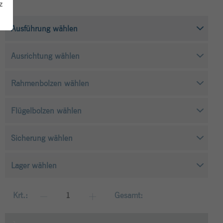
z
Krt.:
Gesamt: