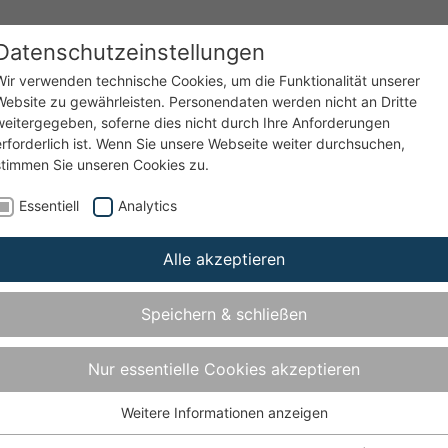
Datenschutzeinstellungen
enzen
Service
Unternehmen
Wir verwenden technische Cookies, um die Funktionalität unserer
Website zu gewährleisten. Personendaten werden nicht an Dritte
weitergegeben, soferne dies nicht durch Ihre Anforderungen
erforderlich ist. Wenn Sie unsere Webseite weiter durchsuchen,
01
stimmen Sie unseren Cookies zu.
Essentiell
Analytics
Alle akzeptieren
bis Türgewicht 120 kg
Speichern & schließen
Nur essentielle Cookies akzeptieren
Weitere Informationen anzeigen
Essentiell