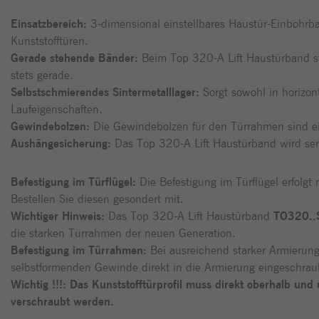
Einsatzbereich:
3-dimensional einstellbares Haustür-Einbohrba
Kunststofftüren.
Gerade stehende Bänder:
Beim Top 320-A Lift Haustürband s
stets gerade.
Selbstschmierendes Sintermetalllager:
Sorgt sowohl in horizont
Laufeigenschaften.
Gewindebolzen:
Die Gewindebolzen für den Türrahmen sind ei
Aushängesicherung:
Das Top 320-A Lift Haustürband wird seri
Befestigung im Türflügel:
Die Befestigung im Türflügel erfolgt
Bestellen Sie diesen gesondert mit.
Wichtiger Hinweis:
Das Top 320-A Lift Haustürband
TO320..
die starken Türrahmen der neuen Generation.
Befestigung im Türrahmen:
Bei ausreichend starker Armierun
selbstformenden Gewinde direkt in die Armierung eingeschrau
Wichtig !!!: Das Kunststofftürprofil muss direkt oberhalb un
verschraubt werden.