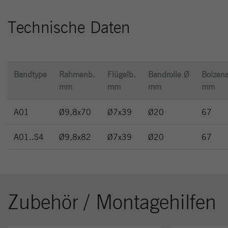
Technische Daten
Bandtype
Rahmenb.
Flügelb.
Bandrolle Ø
Bolzena
mm
mm
mm
mm
A01
Ø9,8x70
Ø7x39
Ø20
67
A01..S4
Ø9,8x82
Ø7x39
Ø20
67
Zubehör / Montagehilfen