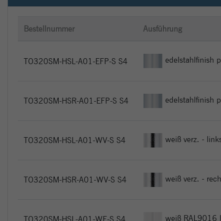
Bestellnummer
Ausführung
edelstahlfinish p
TO320SM-HSL-A01-EFP-S S4
edelstahlfinish 
TO320SM-HSR-A01-EFP-S S4
weiß verz. - link
TO320SM-HSL-A01-WV-S S4
weiß verz. - rech
TO320SM-HSR-A01-WV-S S4
weiß RAL9016 l
TO320SM-HSL-A01-WE-S S4