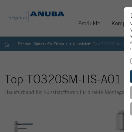
Produkte
Kompet
Bänder
Bänder für Türen aus Kunststoff
Top TO320SM-HS-A
Top TO320SM-HS-A01
Haustürband für Kunststofftüren für direkte Montage - 