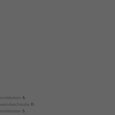
ewindebolzen
A
.
 Gewindeschraube
H
.
ewindebolzen
S
.