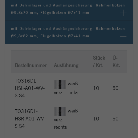
mit Delrinlager und Aushängesicherung, Rahmenbolzen
Ø9,8x70 mm, Flügelbolzen Ø7x41 mm
mit Delrinlager und Aushängesicherung, Rahmenbolzen
Ø9,8x82 mm, Flügelbolzen Ø7x41 mm
Stück
Ü-
UVP 
Bestellnummer
Ausführung
/ Krt.
Krt.
Stüc
TO316DL-
weiß
EUR
HSL-A01-WV-
10
50
36,
verz. - links
S S4
weiß
TO316DL-
EUR
HSR-A01-WV-
10
50
verz. -
36,
S S4
rechts