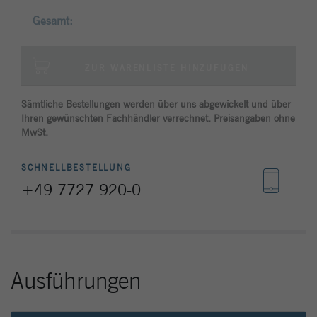
Site zu verfolgen. Die Cookies speichern
Informationen anonym und weisen eine
Gesamt:
zufällig generierte Nummer zu, um
eindeutige Besucher zu identifizieren.
ZUR WARENLISTE HINZUFÜGEN
Name
_gat_gtag_UA_144842869_2
Sämtliche Bestellungen werden über uns abgewickelt und über
Ihren gewünschten Fachhändler verrechnet. Preisangaben ohne
Anbieter
Google Analytics
MwSt.
Laufzeit
1 Minute
SCHNELLBESTELLUNG
Google verwendet dieses Cookie, um
+49 7727 920-0
Zweck
Benutzer zu unterscheiden.
Ausführungen