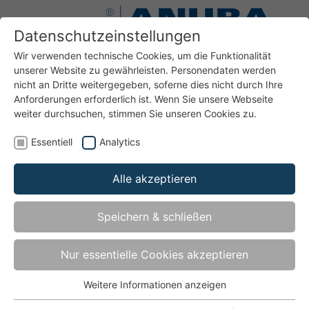
Datenschutzeinstellungen
Wir verwenden technische Cookies, um die Funktionalität
unserer Website zu gewährleisten. Personendaten werden
nicht an Dritte weitergegeben, soferne dies nicht durch Ihre
Anforderungen erforderlich ist. Wenn Sie unsere Webseite
weiter durchsuchen, stimmen Sie unseren Cookies zu.
Bänder
Bänder für Türen aus Kunststoff
Top TO316DL-HS-A01
Essentiell
Analytics
Alle akzeptieren
Top TO316DL-HS-A01
Speichern & schließen
Haustürband für Kunststofftüren für direkte Montage -
bis Türgewicht 120 kg
Nur essentielle Cookies akzeptieren
Weitere Informationen anzeigen
Essentiell