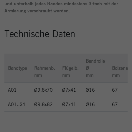
und unterhalb jedes Bandes mindestens 3-fach mit der
Armierung verschraubt werden.
Technische Daten
Bandrolle
Bandtype
Rahmenb.
Flügelb.
Ø
Bolzenabs
mm
mm
mm
mm
A01
Ø9,8x70
Ø7x41
Ø16
67
A01..S4
Ø9,8x82
Ø7x41
Ø16
67