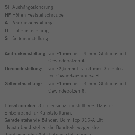
SI
Aushängesicherung
HF
Höhen-Feststellschraube
A
Andruckeinstellung
H
Höheneinstellung
S
Seiteneinstellung
Andruckeinstellung:
von
-
4 mm
bis
+4 mm
. Stufenlos mit
Gewindebolzen
A
.
Höheneinstellung:
von
-2,5 mm
bis
+3 mm
. Stufenlos
mit Gewindeschraube
H
.
Seiteneinstellung:
von
-
4 mm
bis
+4 mm
. Stufenlos mit
Gewindebolzen
S
.
Einsatzbereich:
3-dimensional einstellbares Haustür-
Einbohrband für Kunststofftüren.
Gerade stehende Bänder:
Beim Top 316-A Lift
Haustürband stehen die Bandteile wegen des
durchgehenden Achsbolzens stets gerade.